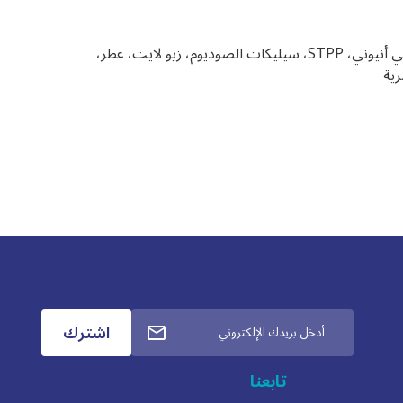
كبريتات الصوديوم، رماد الصودا، سطحي أنيوني، STPP، سيليكات الصوديوم، زيو لايت، عطر،
ية
تابعنا