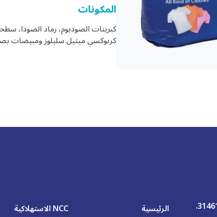
المكونات
كربوكسي ميثيل سليلوز ومبيضات بصر
ص.ب. 2571، شارع 27، المدينة الصناعية الثانية، الدمام، 31461،
الرئيسية
NCC الاستهلاكية