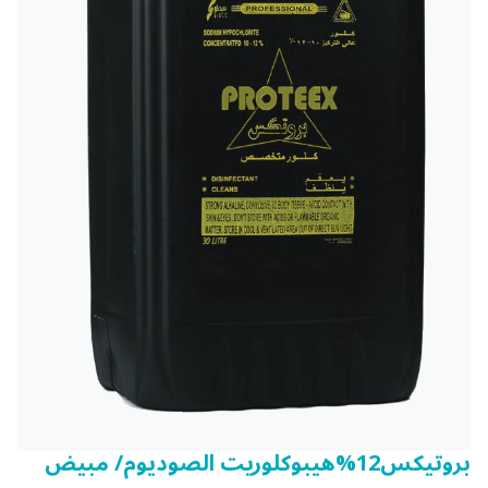
بروتيكس12%هيبوكلوريت الصوديوم/ مبيض