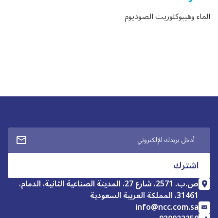
الماء وهيبوكلوريت الصوديوم
ص.ب. 2571، شارع 27، المدينة الصناعية الثانية، الدمام،
31461، المملكة العربية السعودية
info@ncc.com.sa