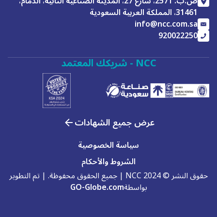
ص.ب. 2571، شارع 27، المدينة الصناعية الثانية، الدمام،
31461، المملكة العربية السعودية
info@ncc.com.sa
920022250
NCC - شريكك المعتمد
عرض جميع الشهادات
سياسة الخصوصية
الشروط والأحكام
حقوق النشر © 2024 NCC | جميع الحقوق محفوظة. | تم التطوير
بواسطة
GO-Globe.com