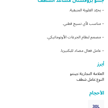
جنتو بروفشنال مساعد الشطف
– يحيّد القلوية المتبقية.
– مناسب لأي نسيج قطني.
– مصمم لنظام الجرعات الأوتوماتيكي.
– عامل فعال مضاد للبكتيريا.
أبرز
العلامة التجارية:
جينتو
النوع:
عامل شطف
الأحجام
30L