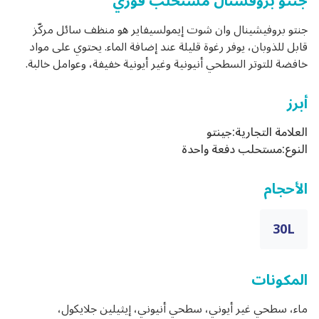
جنتو بروفشنال مستحلب فوري
جنتو بروفيشينال وان شوت إيمولسيفاير هو منظف سائل مركّز
قابل للذوبان، يوفر رغوة قليلة عند إضافة الماء. يحتوي على مواد
خافضة للتوتر السطحي أنيونية وغير أيونية خفيفة، وعوامل خالبة.
أبرز
العلامة التجارية:
جينتو
النوع:
مستحلب دفعة واحدة
الأحجام
30L
المكونات
ماء، سطحي غير أيوني، سطحي أنيوني، إيثيلين جلايكول،