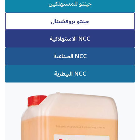
جينتو للمستهلكين
جينتو بروفشينال
NCC الاستهلاكية
NCC الصناعية
NCC البيطرية