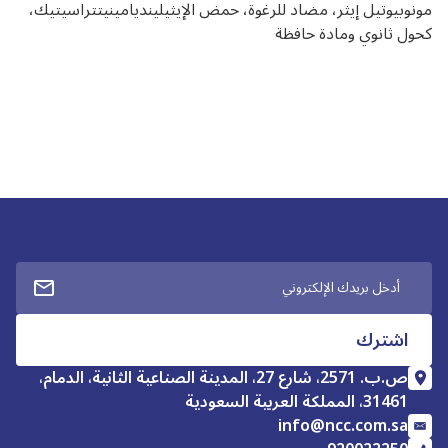
مونوبيوتيل إيثر، مضاد للرغوة، حمض الإيثيلينديامينيتتراسيتيك،
كحول ثانوي ومادة حافظة
ص.ب. 2571، شارع 27، المدينة الصناعية الثانية، الدمام،
31461، المملكة العربية السعودية
info@ncc.com.sa